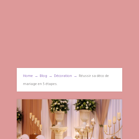
Home
→
Blog
→
Décoration
→
Réussir sa déco de
mariage en 5 étapes.