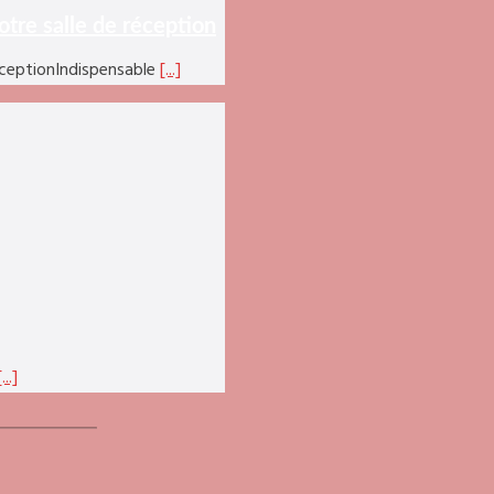
otre salle de réception
réceptionIndispensable
[...]
[...]