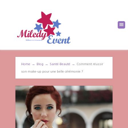
Home
→
Blog
→
Santé-Beauté
→
Comment réussir
son make-up pour une belle cérémonie ?