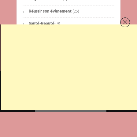
Réussir son évènement
(25)
Santé-Beauté
(9)
Sport
(3)
Mentions légales
Contact
A propos
2017-2021 Miledy Event Tous droits reservés .
Cookies et politique de confidentialité