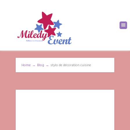
Home
→
Blog
→
stylo de décoration cuisine