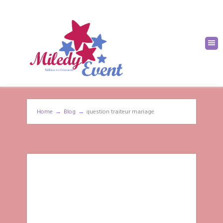
Home
→
Blog
→
question traiteur mariage