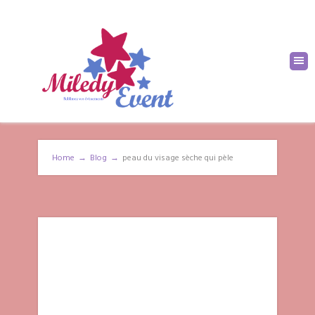
Home
→
Blog
→
peau du visage sèche qui pèle