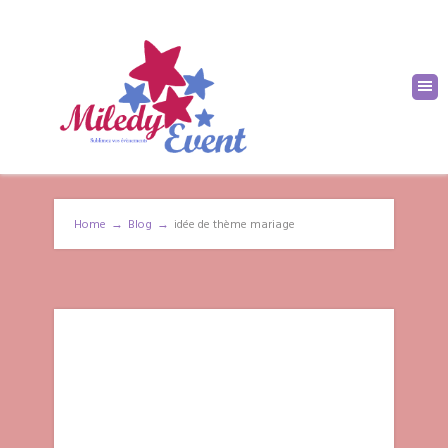
Home
→
Blog
→
idée de thème mariage