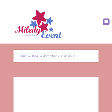
Home
→
Blog
→
décoration cuisine noire