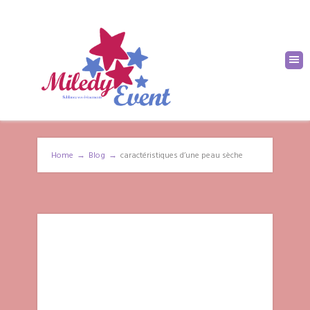
Home
→
Blog
→
caractéristiques d’une peau sèche