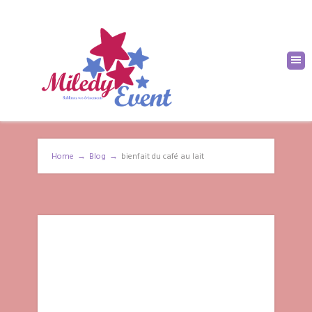
Home
→
Blog
→
bienfait du café au lait